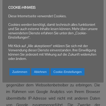
diesen Webseiten, wird Ihre IP-Adresse von Google
COOKIE-HINWEIS
jedoch innerhalb von Mitgliedstaaten der Europäischen
Diese Internetseite verwendet Cookies.
Union oder in anderen Vertragsstaaten des Abkommens
Cookies werden benötigt, damit technisch alles funktioniert
über den Europäischen Wirtschaftsraum zuvor gekürzt.
und Sie auch externe Inhalte lesen können. Mehr über unsere
Nur in Ausnahmefällen wird die volle IP-Adresse an
verwendeten Dienste erfahren Sie unter den „Cookie-
Einstellungen“.
einen Server von Google in den USA übertragen und
dort gekürzt. Im Auftrag des Betreibers dieser Website
Mit Klick auf „Alle akzeptieren“ erklären Sie sich mit der
Verwendung dieser Dienste einverstanden. Ihre Einwilligung
wird Google diese Informationen benutzen, um Ihre
können Sie jederzeit mit Wirkung auf die Zukunft widerrufen
Nutzung der Webseite auszuwerten, um Reports über
oder ändern.
die Webseitenaktivitäten zusammenzustellen und um
weitere mit der Websitenutzung und der
Zustimmen
Ablehnen
Cookie-Einstellungen
Internetnutzung verbundene Dienstleistungen
gegenüber dem Webseitenbetreiber zu erbringen. Die
im Rahmen von Google Analytics von Ihrem Browser
übermittelte IP-Adresse wird nicht mit anderen Daten
von Google zusammengeführt. Die Zwecke der